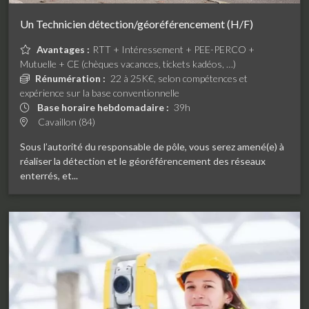
Un Technicien détection/géoréférencement (H/F)
Avantages :
RTT + Intéressement + PEE-PERCO +
Mutuelle + CE (chèques vacances, tickets kadéos, …)
Rénumération :
22 à 25K€, selon compétences et
expérience sur la base conventionnelle
Base horaire hebdomadaire :
39h
Cavaillon (84)
Sous l’autorité du responsable de pôle, vous serez amené(e) à
réaliser la détection et le géoréférencement des réseaux
enterrés, et...