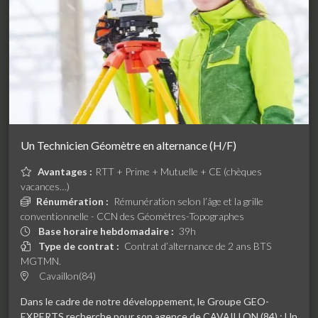
Un Technicien Géomètre en alternance (H/F)
Avantages :
RTT + Prime + Mutuelle + CE (chèques
vacances…)
Rénumération :
Rémunération selon l’âge et la grille
conventionnelle - CCN des Géomètres-Topographes
Base horaire hebdomadaire :
39h
Type de contrat :
Contrat d’alternance de 2 ans BTS
MGTMN.
Cavaillon(84)
Dans le cadre de notre développement, le Groupe GEO-
EXPERTS recherche pour son agence de CAVAILLON (84) : Un